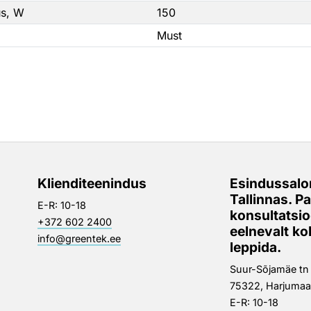
atu alus tänu kummeeritud jalgadele
s, W
150
0 V, 50–60 Hz, 150 W
Must
Klienditeenindus
Esindussalo
Tallinnas. P
E-R: 10-18
konsultatsi
+372 602 2400
eelnevalt k
info@greentek.ee
leppida.
Suur-Sõjamäe tn 3
75322, Harjumaa
E-R: 10-18