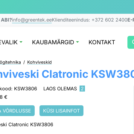
 ABI?
info@greentek.ee
Klienditeenindus:
+372 602 2400
E-
VALIK
KAUBAMÄRGID
KONTAKT
ögitehnika
/
Kohviveskid
viveski Clatronic KSW38
iskood: KSW3806
LAOS OLEMAS
2
18 €
A VÕRDLUSSE
KÜSI LISAINFOT
eski Clatronic KSW3806