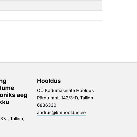
ng
Hooldus
alume
OÜ Kodumasinate Hooldus
ooniks aeg
Pärnu mnt. 142/3-D, Tallinn
okku
6836330
andrus@kmhooldus.ee
7a, Tallinn,