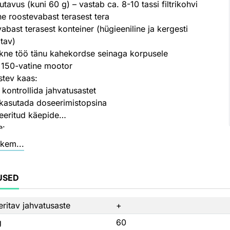
tavus (kuni 60 g) – vastab ca. 8-10 tassi filtrikohvi
e roostevabast terasest tera
abast terasest konteiner (hügieeniline ja kergesti
tav)
aikne töö tänu kahekordse seinaga korpusele
 150-vatine mootor
stev kaas:
 kontrollida jahvatusastet
kasutada doseerimistopsina
reeritud käepide
e:
rkohvi masianatele
kem...
sso masinatele
suse-pärastele presskannudele
 kannudele
USED
ne võimalik ainult kinnitatud kaanega
ga juhtimine
ritav jahvatusaste
+
sastet saab valida töö pikkuse järgi
g
60
tav juhe ruumisäästlikuks hoiustamiseks