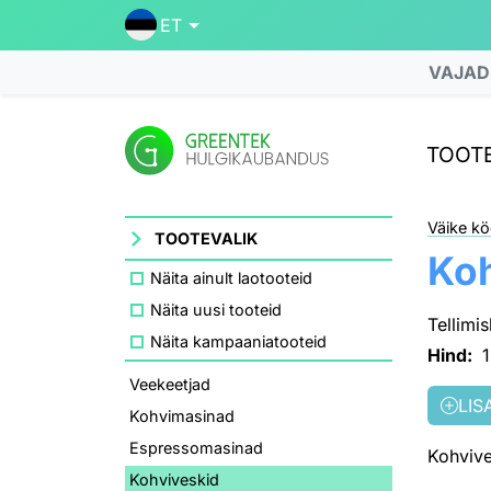
ET
VAJAD
TOOTE
Väike kö
TOOTEVALIK
Koh
Näita ainult laotooteid
Näita uusi tooteid
Tellim
Näita kampaaniatooteid
Hind:
Veekeetjad
LIS
Kohvimasinad
Espressomasinad
Kohviv
Kohviveskid