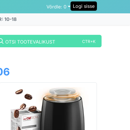
Logi sisse
Võrdle:
0
R: 10-18
OTSI TOOTEVALIKUST
CTR+K
06