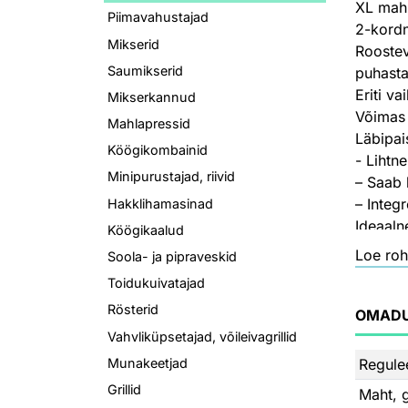
XL mahu
Piimavahustajad
2-kordn
Mikserid
Roostev
Saumikserid
puhasta
Eriti v
Mikserkannud
Võimas
Mahlapressid
Läbipai
Köögikombainid
- Lihtne
Minipurustajad, riivid
– Saab 
– Integ
Hakklihamasinad
Ideaaln
Köögikaalud
– Filte
Loe roh
Soola- ja pipraveskid
– Espre
Toidukuivatajad
– Prant
Rösterid
– Moka
OMAD
Töötami
Vahvliküpsetajad, võileivagrillid
Ühe käe
Regulee
Munakeetjad
Jahvatu
Grillid
Maht, 
Eemalda