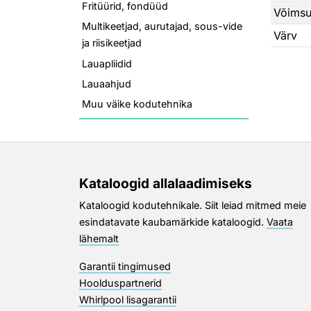
Fritüürid, fondüüd
Libisem
Võimsu
Multikeetjad, aurutajad, sous-vide
220–24
Värv
ja riisikeetjad
Lauapliidid
Lauaahjud
Muu väike kodutehnika
Kataloogid allalaadimiseks
Kataloogid kodutehnikale. Siit leiad mitmed meie
esindatavate kaubamärkide kataloogid.
Vaata
lähemalt
Garantii tingimused
Hoolduspartnerid
Whirlpool lisagarantii