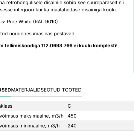
a retrohõngulisele disainile sobib see suurepäraselt nii
esse interjööri kui ka maalähedase disainiga kööki.
lus: Pure White (RAL 9010)
ltrid nõudepesumasinas pestavad.
m tellimiskoodiga 112.0693.766 ei kuulu komplekti!
USED
MATERJALID
SEOTUD TOOTED
aklass
C
õimsus maksimaalne, m3/h
450
õimsus minimaalne, m3/h
240