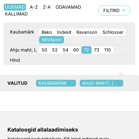
UUEMAD
A-Z
Z-A
ODAVAMAD
FILTRID
KALLIMAD
Kaubamärk
Beko
Indesit
Ravanson
Schlosser
Whirlpool
Ahju maht, L
50
52
54
60
72
73
110
Hind
VALITUD
KAUBAMÄRK
AHJU MAHT, L
Kataloogid allalaadimiseks
Kataloogid kodutehnikale. Siit leiad mitmed meie