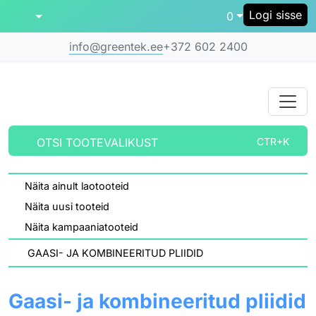
Logi sisse
0
info@greentek.ee
+372 602 2400
OTSI TOOTEVALIKUST
CTR+K
Näita ainult laotooteid
Näita uusi tooteid
Näita kampaaniatooteid
GAASI- JA KOMBINEERITUD PLIIDID
Gaasi- ja kombineeritud pliidid