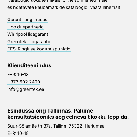
esindatavate kaubamärkide kataloogid.
Vaata lähemalt
Garantii tingimused
Hoolduspartnerid
Whirlpool lisagarantii
Greentek lisagarantii
EES-Ringluse kogumispunktid
Klienditeenindus
E-R: 10-18
+372 602 2400
info@greentek.ee
Esindussalong Tallinnas. Palume
konsultatsiooniks aeg eelnevalt kokku leppida.
Suur-Sõjamäe tn 37a, Tallinn, 75322, Harjumaa
E-R: 10-18