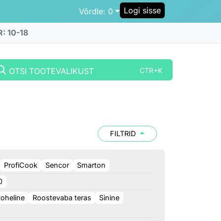
Logi sisse
Võrdle:
0
R: 10-18
OTSI TOOTEVALIKUST
CTR+K
FILTRID
ProfiCook
Sencor
Smarton
0
oheline
Roostevaba teras
Sinine