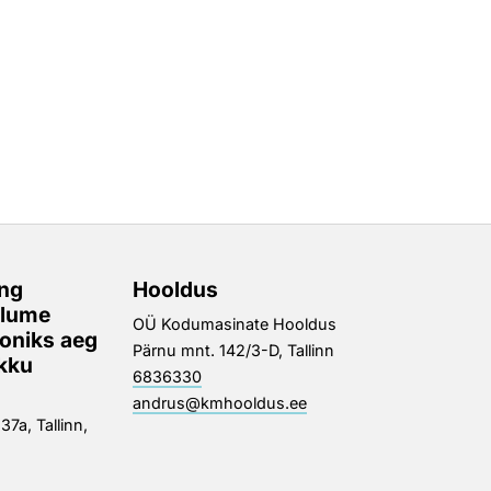
ng
Hooldus
alume
OÜ Kodumasinate Hooldus
ooniks aeg
Pärnu mnt. 142/3-D, Tallinn
okku
6836330
andrus@kmhooldus.ee
7a, Tallinn,