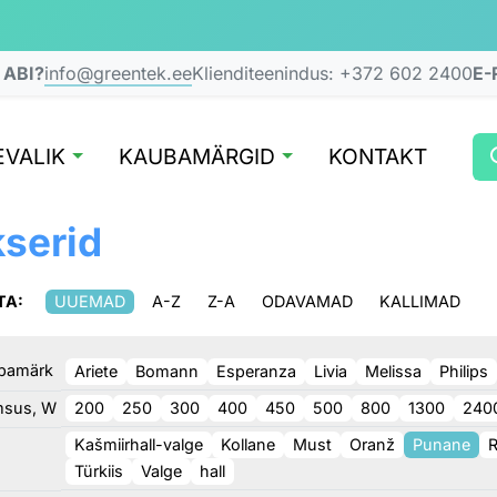
 ABI?
info@greentek.ee
Klienditeenindus:
+372 602 2400
E-
VALIK
KAUBAMÄRGID
KONTAKT
serid
TA:
UUEMAD
A-Z
Z-A
ODAVAMAD
KALLIMAD
bamärk
Ariete
Bomann
Esperanza
Livia
Melissa
Philips
msus, W
200
250
300
400
450
500
800
1300
240
Kašmiirhall-valge
Kollane
Must
Oranž
Punane
R
Türkiis
Valge
hall