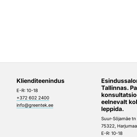
Klienditeenindus
Esindussalo
Tallinnas. P
E-R: 10-18
konsultatsi
+372 602 2400
eelnevalt k
info@greentek.ee
leppida.
Suur-Sõjamäe tn 3
75322, Harjumaa
E-R: 10-18