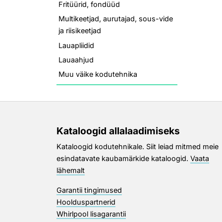
Fritüürid, fondüüd
Multikeetjad, aurutajad, sous-vide
ja riisikeetjad
Lauapliidid
Lauaahjud
Muu väike kodutehnika
Kataloogid allalaadimiseks
Kataloogid kodutehnikale. Siit leiad mitmed meie
esindatavate kaubamärkide kataloogid.
Vaata
lähemalt
Garantii tingimused
Hoolduspartnerid
Whirlpool lisagarantii