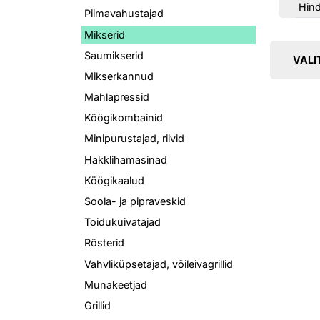
Hin
Piimavahustajad
Mikserid
Saumikserid
VALI
Mikserkannud
Mahlapressid
Köögikombainid
Minipurustajad, riivid
Hakklihamasinad
Köögikaalud
Soola- ja pipraveskid
Toidukuivatajad
Rösterid
Vahvliküpsetajad, võileivagrillid
Munakeetjad
Grillid