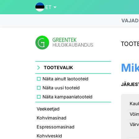
ET
VAJAD
TOOTE
Mik
TOOTEVALIK
Näita ainult laotooteid
JÄRJES
Näita uusi tooteid
Näita kampaaniatooteid
Kau
Veekeetjad
Või
Kohvimasinad
Värv
Espressomasinad
Kohviveskid