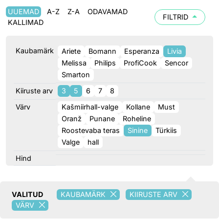
UUEMAD
A-Z
Z-A
ODAVAMAD
FILTRID
KALLIMAD
Kaubamärk
Ariete
Bomann
Esperanza
Livia
Melissa
Philips
ProfiCook
Sencor
Smarton
Kiiruste arv
3
5
6
7
8
Värv
Kašmiirhall-valge
Kollane
Must
Oranž
Punane
Roheline
Roostevaba teras
Sinine
Türkiis
Valge
hall
Hind
VALITUD
KAUBAMÄRK
KIIRUSTE ARV
VÄRV