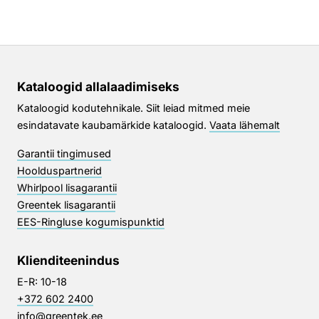
Kataloogid allalaadimiseks
Kataloogid kodutehnikale. Siit leiad mitmed meie
esindatavate kaubamärkide kataloogid.
Vaata lähemalt
Garantii tingimused
Hoolduspartnerid
Whirlpool lisagarantii
Greentek lisagarantii
EES-Ringluse kogumispunktid
Klienditeenindus
E-R: 10-18
+372 602 2400
info@greentek.ee