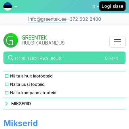
Logi sisse
0
info@greentek.ee
+372 602 2400
OTSI TOOTEVALIKUST
CTR+K
Näita ainult laotooteid
Näita uusi tooteid
Näita kampaaniatooteid
MIKSERID
Mikserid