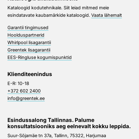
Kataloogid kodutehnikale. Siit leiad mitmed meie
esindatavate kaubamärkide kataloogid.
Vaata lähemalt
Garantii tingimused
Hoolduspartnerid
Whirlpool lisagarantii
Greentek lisagarantii
EES-Ringluse kogumispunktid
Klienditeenindus
E-R: 10-18
+372 602 2400
info@greentek.ee
Esindussalong Tallinnas. Palume
konsultatsiooniks aeg eelnevalt kokku leppida.
Suur-Sõjamäe tn 37a, Tallinn, 75322, Harjumaa