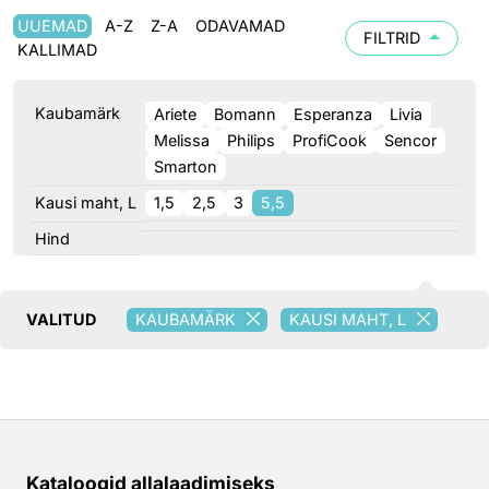
UUEMAD
A-Z
Z-A
ODAVAMAD
FILTRID
KALLIMAD
Kaubamärk
Ariete
Bomann
Esperanza
Livia
Melissa
Philips
ProfiCook
Sencor
Smarton
Kausi maht, L
1,5
2,5
3
5,5
Hind
VALITUD
KAUBAMÄRK
KAUSI MAHT, L
Kataloogid allalaadimiseks