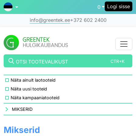
Logi sisse
0
info@greentek.ee
+372 602 2400
OTSI TOOTEVALIKUST
CTR+K
Näita ainult laotooteid
Näita uusi tooteid
Näita kampaaniatooteid
MIKSERID
Mikserid