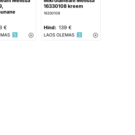
neahi Melissa
Mikrolaineahi Melissa
9,
16330108 kreem
punane
16330108
3 €
Hind:
139 €
EMAS
5
LAOS OLEMAS
3