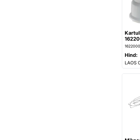
Kartul
1622
162200
Hind:
LAOS 