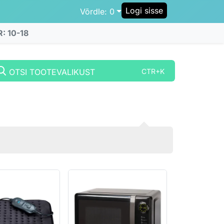
Logi sisse
Võrdle:
0
R: 10-18
OTSI TOOTEVALIKUST
CTR+K