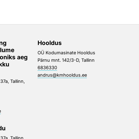
ng
Hooldus
alume
OÜ Kodumasinate Hooldus
ooniks aeg
Pärnu mnt. 142/3-D, Tallinn
okku
6836330
andrus@kmhooldus.ee
7a, Tallinn,
e
du
7a, Tallinn,