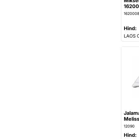
Mikse
1620
162000
Hind:
LAOS 
Jalam
Melis
12090
Hind: