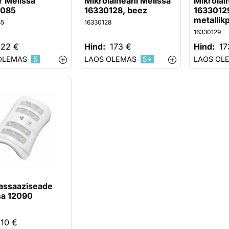
r Melissa
Mikrolaineahi Melissa
Mikrolai
0085
16330128, beez
1633012
metallik
85
16330128
16330129
22 €
Hind:
173 €
Hind:
17
OLEMAS
5
LAOS OLEMAS
5+
LAOS OL
assaaziseade
sa 12090
10 €