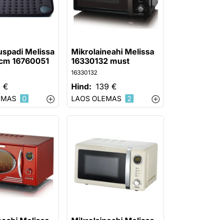
spadi Melissa
Mikrolaineahi Melissa
 cm 16760051
16330132 must
16330132
 €
Hind:
139 €
EMAS
0
LAOS OLEMAS
2