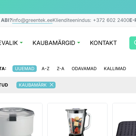
 ABI?
info@greentek.ee
Klienditeenindus:
+372 602 2400
E-
VALIK
KAUBAMÄRGID
KONTAKT
TA:
UUEMAD
A-Z
Z-A
ODAVAMAD
KALLIMAD
TUD
KAUBAMÄRK