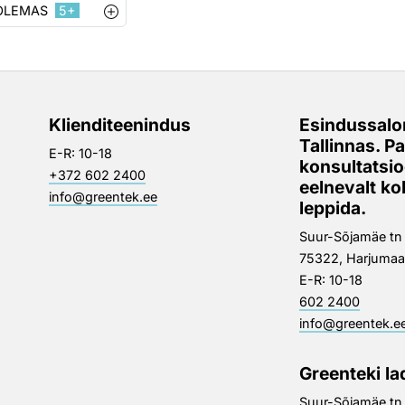
OLEMAS
5+
Klienditeenindus
Esindussalo
Tallinnas. P
E-R: 10-18
konsultatsi
+372 602 2400
eelnevalt k
info@greentek.ee
leppida.
Suur-Sõjamäe tn 3
75322, Harjumaa
E-R: 10-18
602 2400
info@greentek.e
Greenteki la
Suur-Sõjamäe tn 3