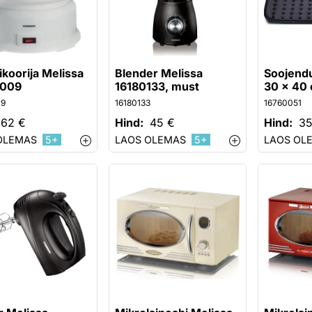
ikoorija Melissa
Blender Melissa
Soojendu
0009
16180133, must
30 x 40
09
16180133
16760051
62 €
Hind:
45 €
Hind:
35
OLEMAS
5+
LAOS OLEMAS
5+
LAOS OL